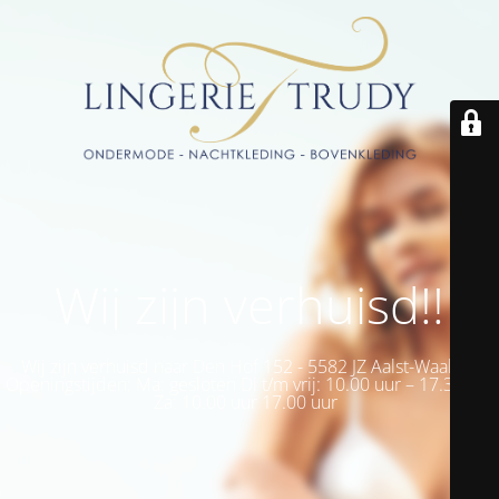
Wij zijn verhuisd!!
Wij zijn verhuisd naar Den Hof 152 - 5582 JZ Aalst-Waalre -
Openingstijden: Ma: gesloten Di t/m vrij: 10.00 uur – 17.30 uur
Za: 10.00 uur 17.00 uur