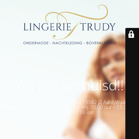
Wij zijn verhuisd!!
Wij zijn verhuisd naar Den Hof 152 - 5582 JZ Aalst-Waalre -
Openingstijden: Ma: gesloten Di t/m vrij: 10.00 uur – 17.30 uur
Za: 10.00 uur 17.00 uur