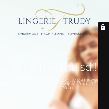
Wij zijn verhuisd!!
Wij zijn verhuisd naar Den Hof 152 - 5582 JZ Aalst-Waalre -
Openingstijden: Ma: gesloten Di t/m vrij: 10.00 uur – 17.30 uur
Za: 10.00 uur 17.00 uur