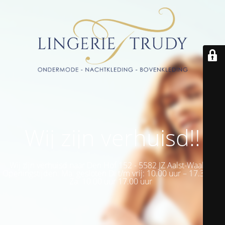
Wij zijn verhuisd!!
Wij zijn verhuisd naar Den Hof 152 - 5582 JZ Aalst-Waalre -
Openingstijden: Ma: gesloten Di t/m vrij: 10.00 uur – 17.30 uur
Za: 10.00 uur 17.00 uur