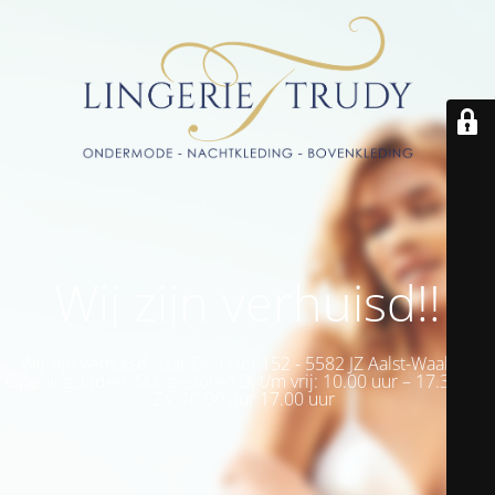
Wij zijn verhuisd!!
Wij zijn verhuisd naar Den Hof 152 - 5582 JZ Aalst-Waalre -
Openingstijden: Ma: gesloten Di t/m vrij: 10.00 uur – 17.30 uur
Za: 10.00 uur 17.00 uur